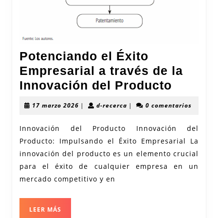
Potenciando el Éxito
Empresarial a través de la
Potenc
Innovación del Producto
el
17
d-
17 marzo 2026
|
d-recerca
|
0 comentarios
Éxito
marzo
recerca
2026
Empres
Innovación del Producto Innovación del
Producto: Impulsando el Éxito Empresarial La
a
innovación del producto es un elemento crucial
través
para el éxito de cualquier empresa en un
de
mercado competitivo y en
la
Innova
LEER
LEER MÁS
del
MÁS