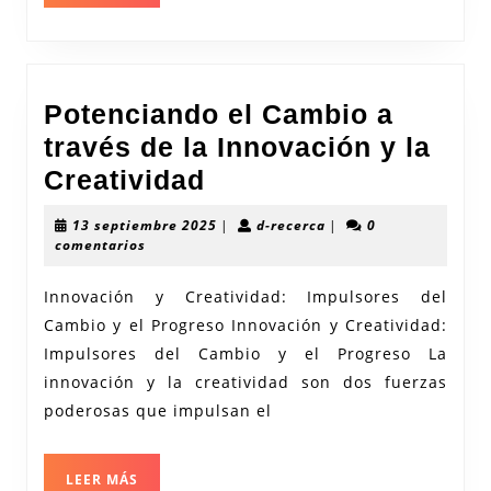
Produc
Potenciando el Cambio a
través de la Innovación y la
Potenciando
Creatividad
el
13
d-
13 septiembre 2025
|
d-recerca
|
0
Cambio
septiembre
recerca
comentarios
2025
a
Innovación y Creatividad: Impulsores del
través
Cambio y el Progreso Innovación y Creatividad:
de
Impulsores del Cambio y el Progreso La
la
innovación y la creatividad son dos fuerzas
Innovación
poderosas que impulsan el
y
la
LEER
LEER MÁS