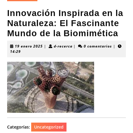
Innovación Inspirada en la
Naturaleza: El Fascinante
Mundo de la Biomimética
19
d-
19 enero 2025
|
d-recerca
|
0 comentarios
|
enero
recerca
14:29
2025
Categorías:
Uncategorized