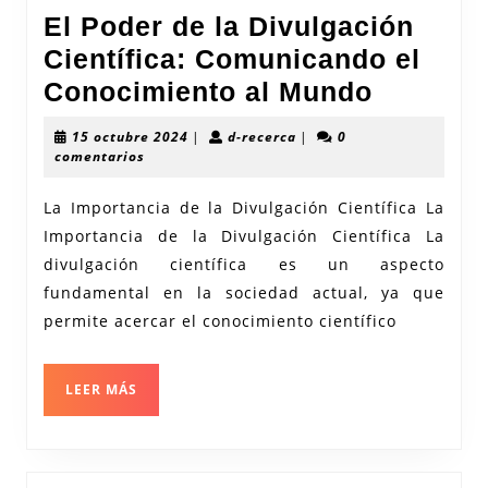
El Poder de la Divulgación
Científica: Comunicando el
El
Conocimiento al Mundo
Poder
15
d-
15 octubre 2024
|
d-recerca
|
0
de
octubre
recerca
comentarios
2024
la
La Importancia de la Divulgación Científica La
Divulga
Importancia de la Divulgación Científica La
Científi
divulgación científica es un aspecto
Comuni
fundamental en la sociedad actual, ya que
el
permite acercar el conocimiento científico
Conocim
al
LEER
LEER MÁS
MÁS
Mundo