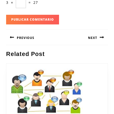
3
×
=
27
Navegación
PREVIOUS
NEXT
de
entradas
Entrada
Siguiente
Related Post
anterior:
entrada: