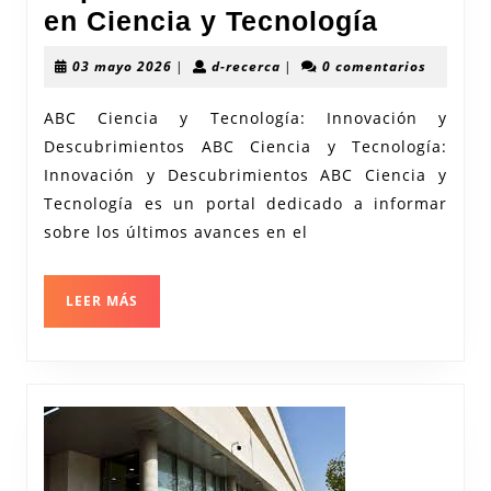
Explora
en Ciencia y Tecnología
ABC:
03
d-
03 mayo 2026
|
d-recerca
|
0 comentarios
Avance
mayo
recerca
2026
en
ABC Ciencia y Tecnología: Innovación y
Descubrimientos ABC Ciencia y Tecnología:
Ciencia
Innovación y Descubrimientos ABC Ciencia y
y
Tecnología es un portal dedicado a informar
Tecnolo
sobre los últimos avances en el
LEER
LEER MÁS
MÁS