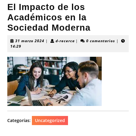
El Impacto de los
Académicos en la
Sociedad Moderna
31
d-
31 marzo 2024
|
d-recerca
|
0 comentarios
|
marzo
recerca
14:29
2024
Categorías:
Uncategorized