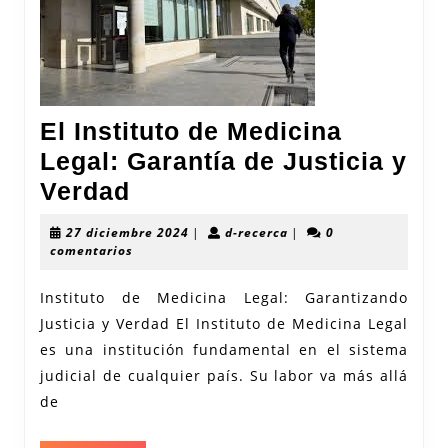
El Instituto de Medicina
Legal: Garantía de Justicia y
El
Verdad
Instituto
27
d-
27 diciembre 2024
|
d-recerca
|
0
de
diciembre
recerca
comentarios
2024
Medicina
Instituto de Medicina Legal: Garantizando
Legal:
Justicia y Verdad El Instituto de Medicina Legal
Garantía
es una institución fundamental en el sistema
de
judicial de cualquier país. Su labor va más allá
Justicia
de
y