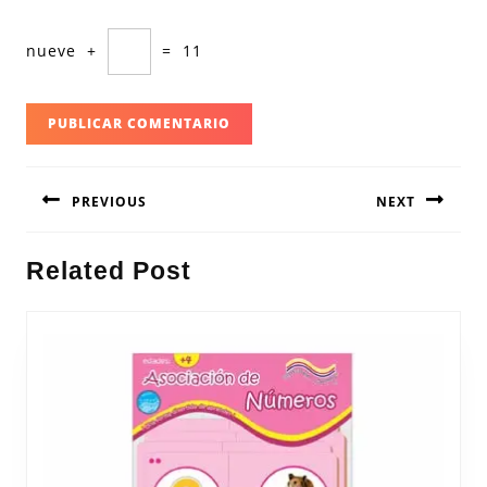
nueve
+
=
11
Navegación
PREVIOUS
NEXT
de
entradas
Entrada
Siguiente
Related Post
anterior:
entrada: