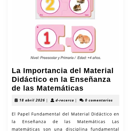
La Importancia del Material
Didáctico en la Enseñanza
La
de las Matemáticas
Importancia
18
d-
18 abril 2026
|
d-recerca
|
0 comentarios
del
abril
recerca
2026
Material
El Papel Fundamental del Material Didáctico en
la Enseñanza de las Matemáticas Las
Didáctico
matemáticas son una disciplina fundamental