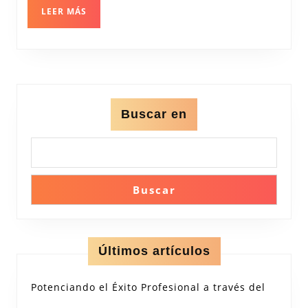
Verdad
LEER
LEER MÁS
MÁS
Buscar en
Buscar
Últimos artículos
Potenciando el Éxito Profesional a través del