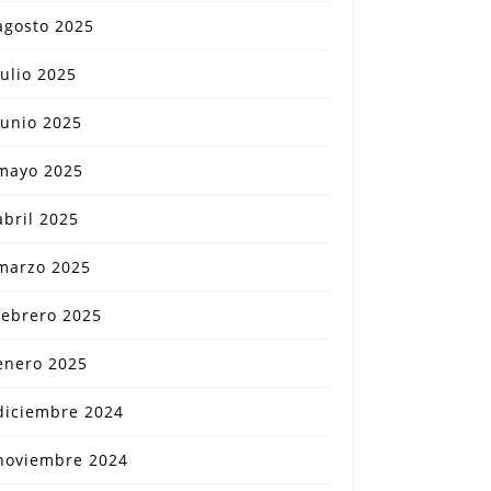
agosto 2025
julio 2025
junio 2025
mayo 2025
abril 2025
rmador
marzo 2025
febrero 2025
ncia
enero 2025
diciembre 2024
dad
ica
noviembre 2024