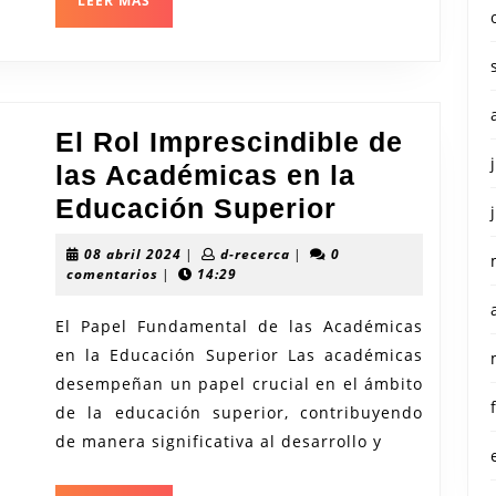
LEER MÁS
MÁS
El Rol Imprescindible de
las Académicas en la
El
Educación Superior
Rol
08
d-
08 abril 2024
|
d-recerca
|
0
Imprescind
abril
recerca
comentarios
|
14:29
2024
de
El Papel Fundamental de las Académicas
las
en la Educación Superior Las académicas
Académica
desempeñan un papel crucial en el ámbito
en
de la educación superior, contribuyendo
la
de manera significativa al desarrollo y
Educación