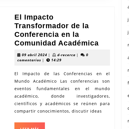
El Impacto
Transformador de la
Conferencia en la
El
Comunidad Académica
Impacto
09
d-
09 abril 2024
|
d-recerca
|
0
Transfo
abril
recerca
comentarios
|
14:29
2024
de
El Impacto de las Conferencias en el
la
Mundo Académico Las conferencias son
Confere
eventos fundamentales en el mundo
en
académico, donde investigadores,
la
científicos y académicos se reúnen para
Comuni
compartir conocimientos, discutir ideas
Académ
LEER