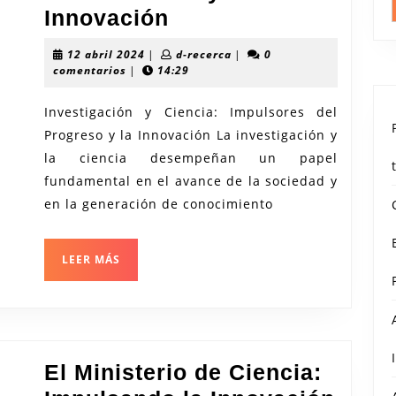
Avances
Innovación
en
12
d-
12 abril 2024
|
d-recerca
|
0
Investigación
abril
recerca
comentarios
|
14:29
2024
y
Investigación y Ciencia: Impulsores del
Ciencia:
Progreso y la Innovación La investigación y
Impulsores
la ciencia desempeñan un papel
del
fundamental en el avance de la sociedad y
Conocimiento
en la generación de conocimiento
y
la
LEER
LEER MÁS
MÁS
Innovación
El Ministerio de Ciencia: