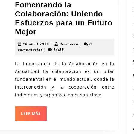
Fomentando la
Colaboración: Uniendo
Esfuerzos para un Futuro
Fomentando
Mejor
la
10
d-
10 abril 2024
|
d-recerca
|
0
Colaboración:
abril
recerca
comentarios
|
14:29
2024
Uniendo
La Importancia de la Colaboración en la
Esfuerzos
Actualidad La colaboración es un pilar
para
fundamental en el mundo actual, donde la
un
interconexión y la cooperación entre
Futuro
individuos y organizaciones son clave
Mejor
LEER
LEER MÁS
MÁS