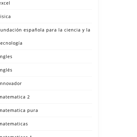
excel
fisica
fundación española para la ciencia y la
tecnología
ingles
inglés
iendo
innovador
matematica 2
rio:
matematica pura
yendo
matematicas