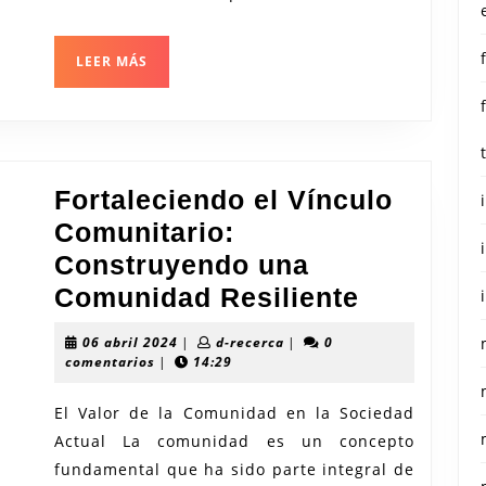
LEER
LEER MÁS
MÁS
Fortaleciendo el Vínculo
Comunitario:
Construyendo una
Fortalec
Comunidad Resiliente
el
06
d-
06 abril 2024
|
d-recerca
|
0
Vínculo
abril
recerca
comentarios
|
14:29
2024
Comunita
El Valor de la Comunidad en la Sociedad
Constru
Actual La comunidad es un concepto
una
fundamental que ha sido parte integral de