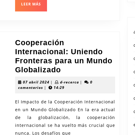
Superior
LEER
LEER MÁS
MÁS
Cooperación
Internacional: Uniendo
Fronteras para un Mundo
Cooperación
Globalizado
Internacional:
07
d-
07 abril 2024
|
d-recerca
|
0
Uniendo
abril
recerca
comentarios
|
14:29
2024
Fronteras
El Impacto de la Cooperación Internacional
para
en un Mundo Globalizado En la era actual
un
de la globalización, la cooperación
Mundo
internacional se ha vuelto más crucial que
Globalizado
nunca. Los desafíos que