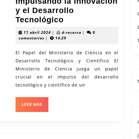
Impulsando la Innovación
y el Desarrollo
El
Tecnológico
Ministerio
11
d-
11 abril 2024
|
d-recerca
|
0
de
abril
recerca
comentarios
|
14:29
2024
Ciencia:
El Papel del Ministerio de Ciencia en el
Impulsando
Desarrollo Tecnológico y Científico El
la
Ministerio de Ciencia juega un papel
Innovación
crucial en el impulso del desarrollo
y
tecnológico y científico de un
el
Desarrollo
LEER
LEER MÁS
MÁS
Tecnológico