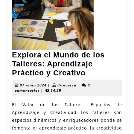
Explora el Mundo de los
Talleres: Aprendizaje
Explora
Práctico y Creativo
el
07
d-
07 junio 2024
|
d-recerca
|
0
Mundo
junio
recerca
comentarios
|
14:29
2024
de
El Valor de los Talleres: Espacios de
los
Aprendizaje y Creatividad Los talleres son
Talleres:
espacios dinámicos y enriquecedores donde se
Aprendizaje
fomenta el aprendizaje práctico, la creatividad