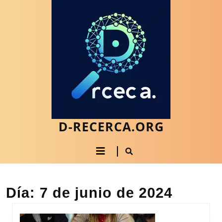
Saltar
al
contenido
Saltar
al
contenido
D-RECERCA.ORG
Botón
de
apertura
Día:
7 de junio de 2024