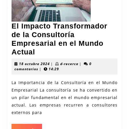
El Impacto Transformador
de la Consultoría
Empresarial en el Mundo
El
Actual
Impacto
18
d-
18 octubre 2024
|
d-recerca
|
0
Transformador
octubre
recerca
comentarios
|
14:29
2024
de
La Importancia de la Consultoría en el Mundo
la
Empresarial La consultoría se ha convertido en
Consultoría
un pilar fundamental en el mundo empresarial
Empresarial
actual. Las empresas recurren a consultores
en
externos para
el