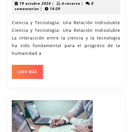
19
d-
19 octubre 2024
|
d-recerca
|
0
de
octubre
recerca
comentarios
|
14:29
2024
las
Ciencia y Tecnología: Una Relación Indisoluble
Cienci
Ciencia y Tecnología: Una Relación Indisoluble
y
La interacción entre la ciencia y la tecnología
la
ha sido fundamental para el progreso de la
Tecnol
humanidad a
Impuls
del
LEER
LEER MÁS
MÁS
Progre