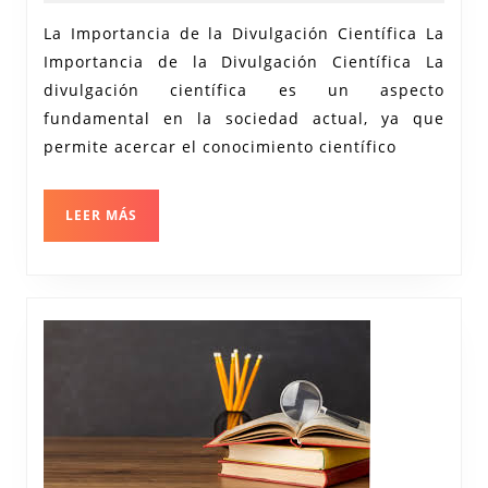
2024
la
La Importancia de la Divulgación Científica La
Divulga
Importancia de la Divulgación Científica La
Científi
divulgación científica es un aspecto
Comuni
fundamental en la sociedad actual, ya que
el
permite acercar el conocimiento científico
Conocim
al
LEER
LEER MÁS
MÁS
Mundo