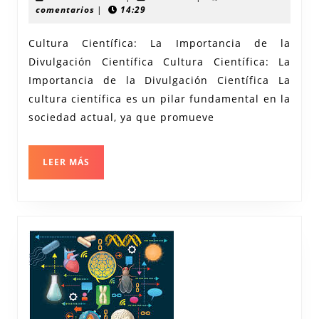
Cultura
octubre
recerca
comentarios
|
14:29
2024
Científica:
Cultura Científica: La Importancia de la
La
Divulgación Científica Cultura Científica: La
Importancia
Importancia de la Divulgación Científica La
de
cultura científica es un pilar fundamental en la
la
sociedad actual, ya que promueve
Divulgación
LEER
LEER MÁS
MÁS