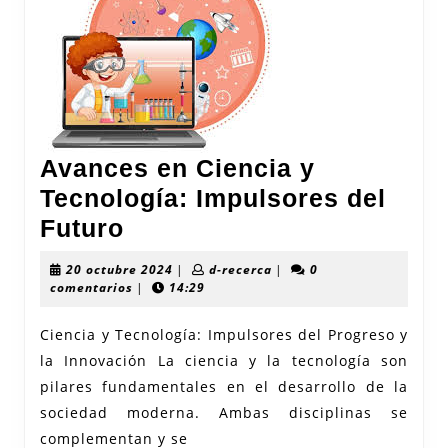
Avances en Ciencia y
Tecnología: Impulsores del
Avances
Futuro
en
20
d-
20 octubre 2024
|
d-recerca
|
0
Ciencia
octubre
recerca
comentarios
|
14:29
2024
y
Ciencia y Tecnología: Impulsores del Progreso y
Tecnología:
la Innovación La ciencia y la tecnología son
Impulsores
pilares fundamentales en el desarrollo de la
del
sociedad moderna. Ambas disciplinas se
Futuro
complementan y se