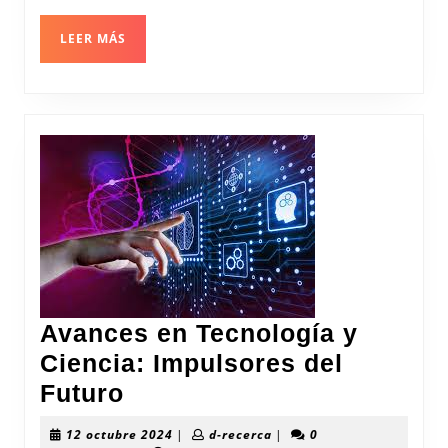
Sociedad
LEER
LEER MÁS
MÁS
Avances en Tecnología y
Ciencia: Impulsores del
Avances
Futuro
en
12
d-
12 octubre 2024
|
d-recerca
|
0