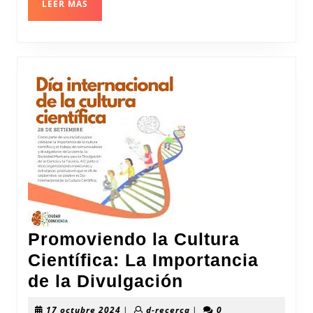
Mundo
LEER
LEER MÁS
MÁS
Actual
Promoviendo la Cultura
Científica: La Importancia
Promoviendo
de la Divulgación
la
17
d-
17 octubre 2024
|
d-recerca
|
0