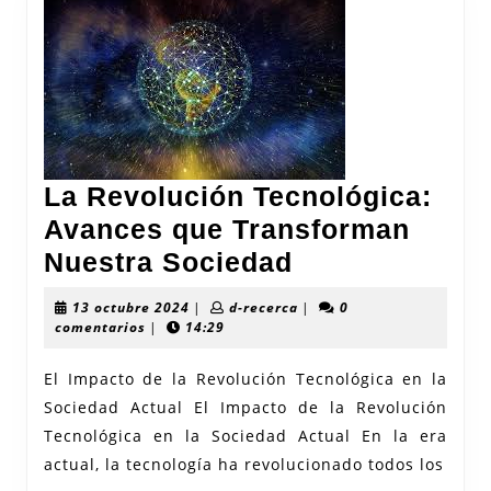
La Revolución Tecnológica:
Avances que Transforman
La
Nuestra Sociedad
Revolución
13
d-
13 octubre 2024
|
d-recerca
|
0
Tecnológica:
octubre
recerca
comentarios
|
14:29
2024
Avances
El Impacto de la Revolución Tecnológica en la
que
Sociedad Actual El Impacto de la Revolución
Transforman
Tecnológica en la Sociedad Actual En la era
Nuestra
actual, la tecnología ha revolucionado todos los