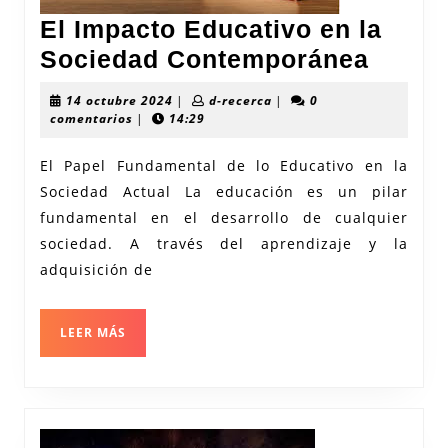
El Impacto Educativo en la
El
Sociedad Contemporánea
Impac
14
d-
14 octubre 2024
|
d-recerca
|
0
Educa
octubre
recerca
comentarios
|
14:29
2024
en
El Papel Fundamental de lo Educativo en la
la
Sociedad Actual La educación es un pilar
Socie
fundamental en el desarrollo de cualquier
Conte
sociedad. A través del aprendizaje y la
adquisición de
LEER
LEER MÁS
MÁS