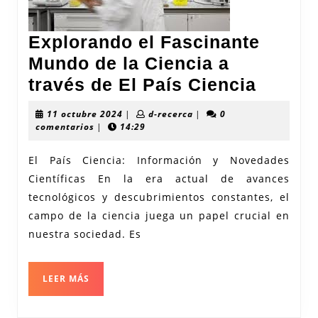
Explorando el Fascinante
Mundo de la Ciencia a
Explo
través de El País Ciencia
el
11
d-
11 octubre 2024
|
d-recerca
|
0
Fascin
octubre
recerca
comentarios
|
14:29
2024
Mundo
El País Ciencia: Información y Novedades
de
Científicas En la era actual de avances
la
tecnológicos y descubrimientos constantes, el
Cienci
campo de la ciencia juega un papel crucial en
a
nuestra sociedad. Es
través
de
LEER
LEER MÁS
MÁS
El