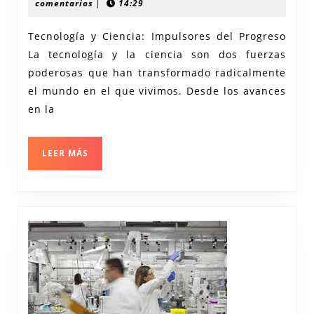
Tecnología
octubre
recerca
comentarios
|
14:29
2024
y
Tecnología y Ciencia: Impulsores del Progreso
Ciencia:
La tecnología y la ciencia son dos fuerzas
Impulsores
poderosas que han transformado radicalmente
del
el mundo en el que vivimos. Desde los avances
Futuro
en la
LEER
LEER MÁS
MÁS