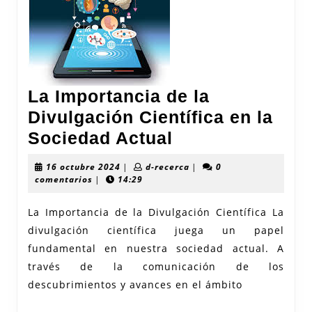
La Importancia de la
Divulgación Científica en la
La
Sociedad Actual
Importancia
16
d-
16 octubre 2024
|
d-recerca
|
0
de
octubre
recerca
comentarios
|
14:29
2024
la
La Importancia de la Divulgación Científica La
Divulgación
divulgación científica juega un papel
Científica
fundamental en nuestra sociedad actual. A
en
través de la comunicación de los
la
descubrimientos y avances en el ámbito
Sociedad