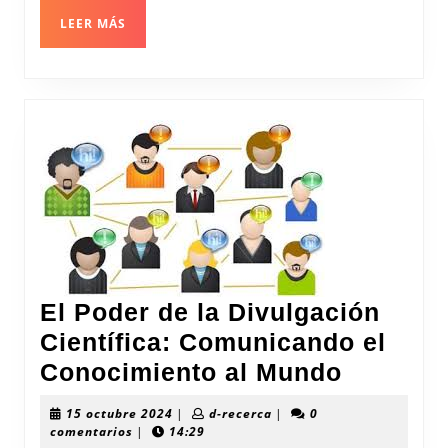
Actual
LEER
LEER MÁS
MÁS
El Poder de la Divulgación
Científica: Comunicando el
El
Conocimiento al Mundo
Poder
15
d-
15 octubre 2024
|
d-recerca
|
0
de
octubre
recerca
comentarios
|
14:29