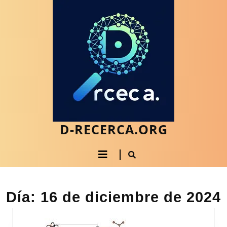
Saltar
al
contenido
Saltar
al
contenido
D-RECERCA.ORG
Botón
de
apertura
Día:
16 de diciembre de 2024