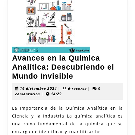
Avances en la Química
Analítica: Descubriendo el
Avances
Mundo Invisible
en
16
d-
16 diciembre 2024
|
d-recerca
|
0
la
diciembre
recerca
comentarios
|
14:29
2024
Química
La Importancia de la Química Analítica en la
Analítica:
Ciencia y la Industria La química analítica es
Descubriendo
una rama fundamental de la química que se
el
encarga de identificar y cuantificar los