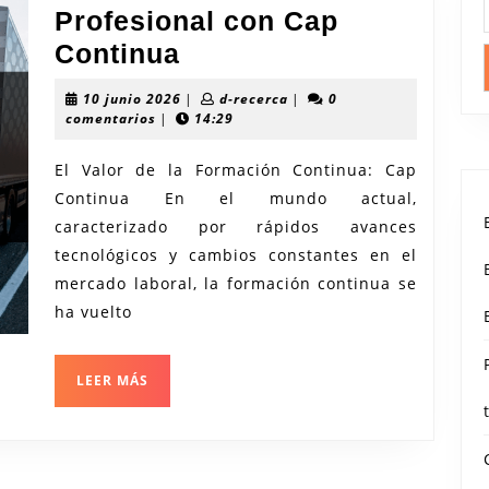
Profesional con Cap
Potenciando
Continua
tu
10
d-
10 junio 2026
|
d-recerca
|
0
Carrera
junio
recerca
comentarios
|
14:29
2026
Profesional
El Valor de la Formación Continua: Cap
con
Continua En el mundo actual,
Cap
caracterizado por rápidos avances
Continua
tecnológicos y cambios constantes en el
mercado laboral, la formación continua se
ha vuelto
LEER
LEER MÁS
MÁS