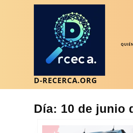
Saltar
al
contenido
Saltar
al
contenido
QUIÉ
D-RECERCA.ORG
Día:
10 de junio 