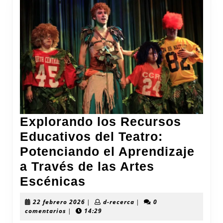
Explorando los Recursos
Educativos del Teatro:
Potenciando el Aprendizaje
a Través de las Artes
Explorando
Escénicas
los
22
d-
22 febrero 2026
|
d-recerca
|
0
Recursos
febrero
recerca
comentarios
|
14:29
2026