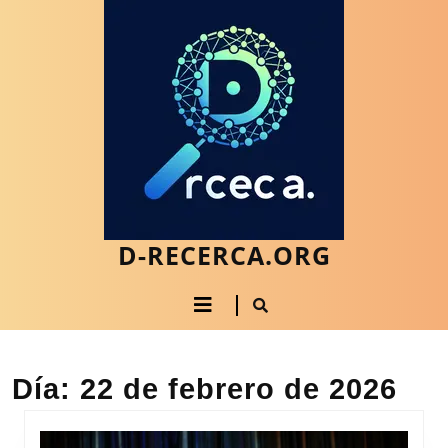
Saltar
al
contenido
Saltar
al
contenido
D-RECERCA.ORG
Botón
de
apertura
Día:
22 de febrero de 2026