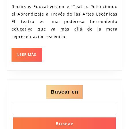
Educativos
Recursos Educativos en el Teatro: Potenciando
del
el Aprendizaje a Través de las Artes Escénicas
Teatro:
El teatro es una poderosa herramienta
Potenciando
educativa que va más allá de la mera
el
representación escénica.
Aprendizaje
a
LEER
LEER MÁS
MÁS
Través
de
las
Artes
Buscar en
Escénicas
Buscar