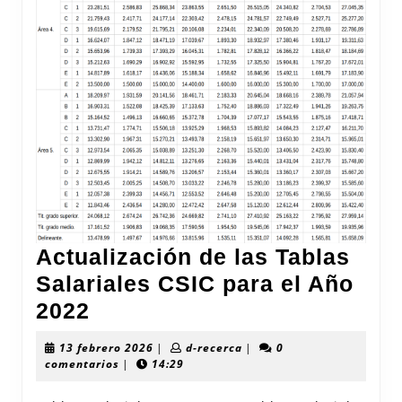
Actualización de las Tablas
Salariales CSIC para el Año
Actualización
2022
de
13
d-
13 febrero 2026
|
d-recerca
|
0
las
febrero
recerca
comentarios
|
14:29
2026
Tablas