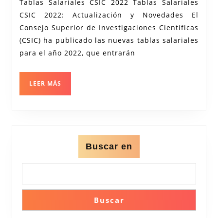
Tablas Salariales CSIC 2022 Tablas Salariales
Salariales
CSIC 2022: Actualización y Novedades El
CSIC
Consejo Superior de Investigaciones Científicas
para
(CSIC) ha publicado las nuevas tablas salariales
el
para el año 2022, que entrarán
Año
2022
LEER
LEER MÁS
MÁS
Buscar en
Buscar