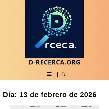
Saltar
al
contenido
Saltar
al
contenido
D-RECERCA.ORG
Botón
de
apertura
Día:
13 de febrero de 2026