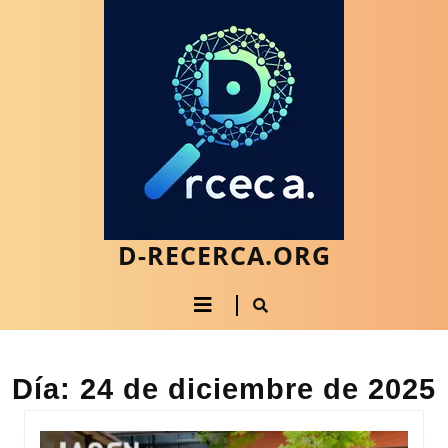
Saltar
al
contenido
Saltar
al
contenido
D-RECERCA.ORG
Botón
de
apertura
Día:
24 de diciembre de 2025