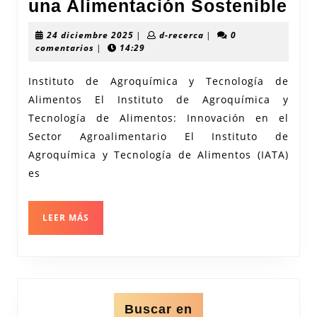
Inn
una Alimentación Sostenible
en
24
d-
24 diciembre 2025
|
d-recerca
|
0
el
diciembre
recerca
comentarios
|
14:29
2025
Ins
Instituto de Agroquímica y Tecnología de
de
Alimentos El Instituto de Agroquímica y
Ag
Tecnología de Alimentos: Innovación en el
y
Sector Agroalimentario El Instituto de
Tec
Agroquímica y Tecnología de Alimentos (IATA)
de
es
Ali
Av
LEER
LEER MÁS
MÁS
par
un
Ali
Sos
Buscar en