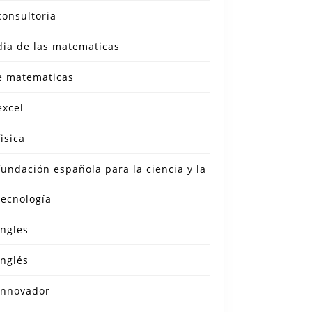
consultoria
dia de las matematicas
e matematicas
excel
fisica
fundación española para la ciencia y la
tecnología
ingles
inglés
innovador