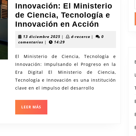
Innovación: El Ministerio
de Ciencia, Tecnología e
Fomenta
Innovación en Acción
la
13
d-
13 diciembre 2025
|
d-recerca
|
0
Innovació
diciembre
recerca
comentarios
|
14:29
2025
El
El Ministerio de Ciencia, Tecnología e
Ministeri
Innovación: Impulsando el Progreso en la
de
Era Digital El Ministerio de Ciencia,
Ciencia,
Tecnología e Innovación es una institución
Tecnolog
clave en el impulso del desarrollo
e
Innovaci
LEER
LEER MÁS
MÁS
en
Acción