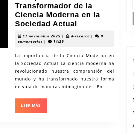
Transformador de la
Ciencia Moderna en la
El
Sociedad Actual
Impacto
17
d-
17 noviembre 2025
|
d-recerca
|
0
Transformador
noviembre
recerca
comentarios
|
14:29
2025
de
La Importancia de la Ciencia Moderna en
la
la Sociedad Actual La ciencia moderna ha
Ciencia
revolucionado nuestra comprensión del
Moderna
mundo y ha transformado nuestra forma
en
de vida de maneras inimaginables. En
la
Sociedad
LEER
LEER MÁS
MÁS
Actual