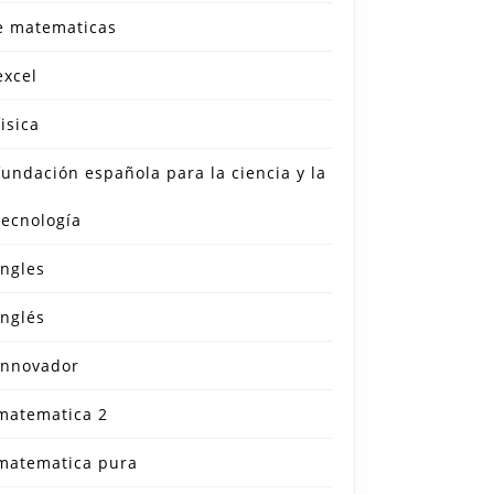
e matematicas
excel
fisica
fundación española para la ciencia y la
tecnología
ingles
inglés
innovador
matematica 2
matematica pura