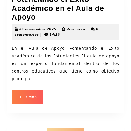
Académico en el Aula de
Potenciando
Apoyo
el
04
d-
04 noviembre 2025
|
d-recerca
|
0
Éxito
noviembre
recerca
comentarios
|
14:29
2025
Académico
En el Aula de Apoyo: Fomentando el Éxito
en
Académico de los Estudiantes El aula de apoyo
el
es un espacio fundamental dentro de los
Aula
centros educativos que tiene como objetivo
de
principal
Apoyo
LEER
LEER MÁS
MÁS