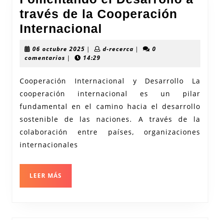
través de la Cooperación
Fomentando
Internacional
el
06
d-
06 octubre 2025
|
d-recerca
|
0
Desarrollo
octubre
recerca
comentarios
|
14:29
2025
a
Cooperación Internacional y Desarrollo La
través
cooperación internacional es un pilar
de
fundamental en el camino hacia el desarrollo
la
sostenible de las naciones. A través de la
Cooperación
colaboración entre países, organizaciones
Internacional
internacionales
LEER
LEER MÁS
MÁS