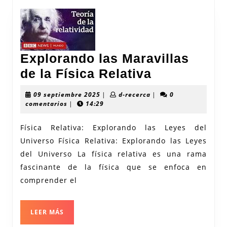
Explorando las Maravillas
Explorando
de la Física Relativa
las
09
d-
09 septiembre 2025
|
d-recerca
|
0
Maravillas
septiembre
recerca
comentarios
|
14:29
2025
de
Física Relativa: Explorando las Leyes del
la
Universo Física Relativa: Explorando las Leyes
Física
del Universo La física relativa es una rama
Relativa
fascinante de la física que se enfoca en
comprender el
LEER
LEER MÁS
MÁS