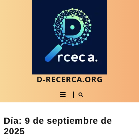
Saltar
al
contenido
Saltar
al
contenido
D-RECERCA.ORG
Botón
de
apertura
Día:
9 de septiembre de
2025