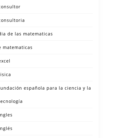
consultor
consultoria
dia de las matematicas
e matematicas
excel
fisica
fundación española para la ciencia y la
tecnología
ingles
inglés