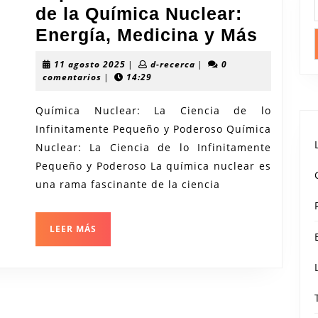
de la Química Nuclear:
Explo
Energía, Medicina y Más
los
11
d-
11 agosto 2025
|
d-recerca
|
0
Secret
agosto
recerca
comentarios
|
14:29
2025
de
Química Nuclear: La Ciencia de lo
la
Infinitamente Pequeño y Poderoso Química
Quími
Nuclear: La Ciencia de lo Infinitamente
Nuclea
Pequeño y Poderoso La química nuclear es
Energí
una rama fascinante de la ciencia
Medic
y
LEER
LEER MÁS
MÁS
Más