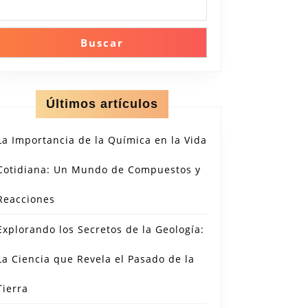
rando
Buscar
os
Últimos artículos
ca
La Importancia de la Química en la Vida
r:
Cotidiana: Un Mundo de Compuestos y
a,
ina
Reacciones
Explorando los Secretos de la Geología:
La Ciencia que Revela el Pasado de la
Tierra