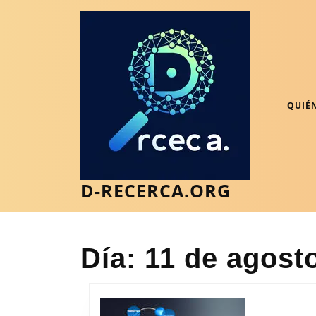
Saltar
al
contenido
Saltar
al
contenido
QUIÉ
D-RECERCA.ORG
Día:
11 de agost