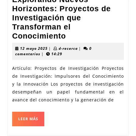
Horizontes: Proyectos de
Investigación que
Transforman el
Explorando
Conocimiento
Nuevos
12
d-
12 mayo 2025
|
d-recerca
|
0
Horizontes:
mayo
recerca
comentarios
|
14:29
2025
Proyectos
Artículo: Proyectos de Investigación Proyectos
de
de Investigación: Impulsores del Conocimiento
Investigación
y la Innovación Los proyectos de investigación
que
desempeñan un papel fundamental en el
Transforman
avance del conocimiento y la generación de
el
Conocimiento
LEER
LEER MÁS
MÁS