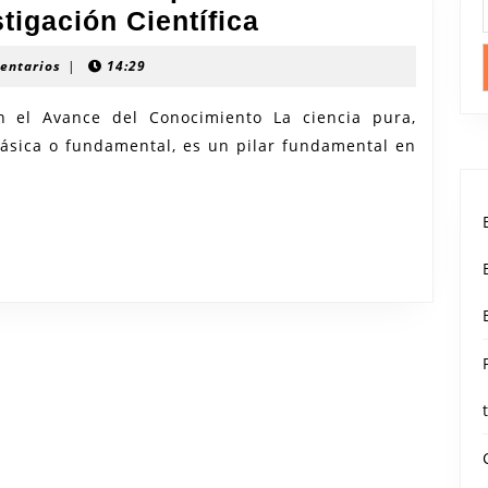
Explorando
tigación Científica
los
entarios
|
14:29
Fundamentos:
La
n el Avance del Conocimiento La ciencia pura,
ásica o fundamental, es un pilar fundamental en
Importancia
de
la
Ciencia
Pura
en
la
Investigación
Científica