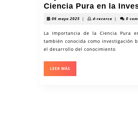
Ciencia Pura en la Inves
06
d-
06 mayo 2025
|
d-recerca
|
0 com
mayo
recerca
2025
La Importancia de la Ciencia Pura e
también conocida como investigación b
el desarrollo del conocimiento
LEER
LEER MÁS
MÁS