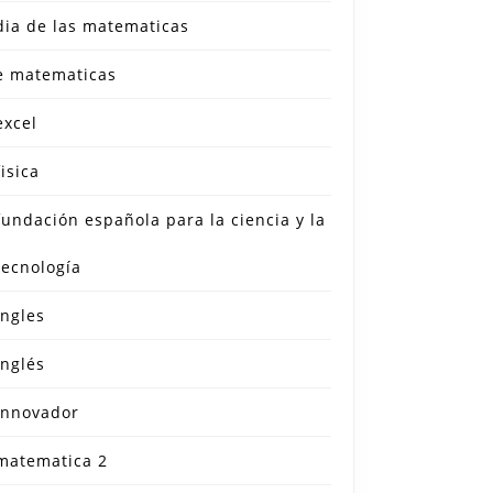
dia de las matematicas
e matematicas
excel
fisica
fundación española para la ciencia y la
tecnología
ingles
inglés
innovador
matematica 2