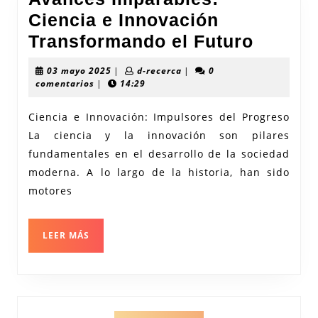
Ciencia e Innovación
Avanc
Transformando el Futuro
Impara
03
d-
03 mayo 2025
|
d-recerca
|
0
Cienci
mayo
recerca
comentarios
|
14:29
2025
e
Ciencia e Innovación: Impulsores del Progreso
Innova
La ciencia y la innovación son pilares
Transf
fundamentales en el desarrollo de la sociedad
el
moderna. A lo largo de la historia, han sido
Futuro
motores
LEER
LEER MÁS
MÁS