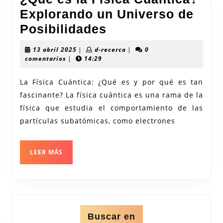
Explorando un Universo de
¿Qué
Posibilidades
es
13
d-
13 abril 2025
|
d-recerca
|
0
la
abril
recerca
comentarios
|
14:29
2025
Física
La Física Cuántica: ¿Qué es y por qué es tan
Cuántica?
fascinante? La física cuántica es una rama de la
Explorando
física que estudia el comportamiento de las
un
partículas subatómicas, como electrones
Universo
de
LEER
LEER MÁS
Posibilidades
MÁS
Buscar en