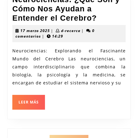
Cómo Nos Ayudan a
Neurocien
Entender el Cerebro?
¿Qué
17
d-
17 marzo 2025
|
d-recerca
|
0
Son
marzo
recerca
comentarios
|
14:29
2025
y
Neurociencias: Explorando el Fascinante
Cómo
Mundo del Cerebro Las neurociencias, un
Nos
campo interdisciplinario que combina la
Ayudan
biología, la psicología y la medicina, se
a
encargan de estudiar el sistema nervioso y su
Entender
el
LEER
LEER MÁS
MÁS
Cerebro?