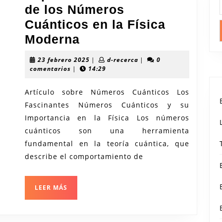
de los Números
Cuánticos en la Física
Explorando
Moderna
los
23
d-
23 febrero 2025
|
d-recerca
|
0
Secretos
febrero
recerca
comentarios
|
14:29
2025
de
Artículo sobre Números Cuánticos Los
los
Fascinantes Números Cuánticos y su
Números
Importancia en la Física Los números
Cuánticos
cuánticos son una herramienta
en
fundamental en la teoría cuántica, que
la
describe el comportamiento de
Física
Moderna
LEER
LEER MÁS
MÁS