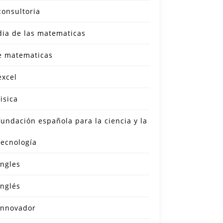
consultoria
dia de las matematicas
e matematicas
excel
fisica
fundación española para la ciencia y la
tecnología
ingles
inglés
innovador