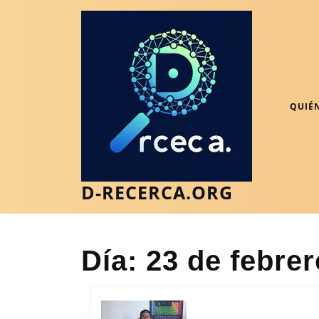
Saltar
al
contenido
Saltar
al
contenido
QUIÉ
D-RECERCA.ORG
Día:
23 de febre