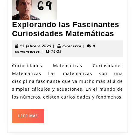
Explorando las Fascinantes
Expl
Curiosidades Matemáticas
las
15
d-
15 febrero 2025
|
d-recerca
|
0
Fasc
febrero
recerca
comentarios
|
14:29
2025
Curi
Curiosidades Matemáticas Curiosidades
Mate
Matemáticas Las matemáticas son una
disciplina fascinante que va mucho más allá de
simples cálculos y ecuaciones. En el mundo de
los números, existen curiosidades y fenómenos
LEER
LEER MÁS
MÁS