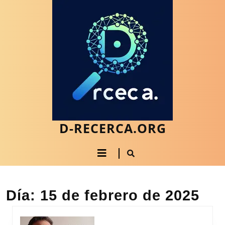
Saltar
al
contenido
Saltar
al
contenido
D-RECERCA.ORG
Botón
de
apertura
Día:
15 de febrero de 2025