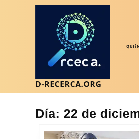
Saltar
al
contenido
Saltar
al
contenido
QUIÉ
D-RECERCA.ORG
Día:
22 de dicie