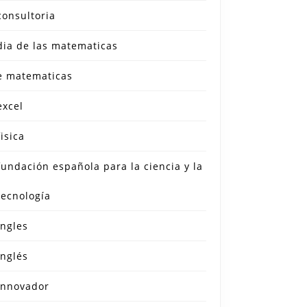
consultoria
dia de las matematicas
e matematicas
excel
fisica
fundación española para la ciencia y la
tecnología
ingles
inglés
innovador