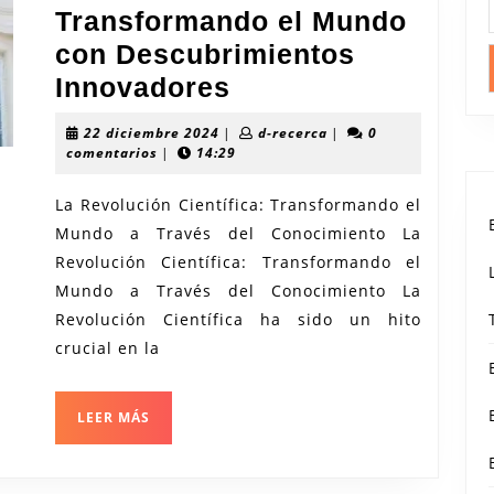
Transformando el Mundo
con Descubrimientos
La
Innovadores
Revolución
22
d-
22 diciembre 2024
|
d-recerca
|
0
Científica:
diciembre
recerca
comentarios
|
14:29
2024
Transformando
La Revolución Científica: Transformando el
el
Mundo a Través del Conocimiento La
Mundo
Revolución Científica: Transformando el
con
Mundo a Través del Conocimiento La
Descubrimientos
Revolución Científica ha sido un hito
Innovadores
crucial en la
LEER
LEER MÁS
MÁS