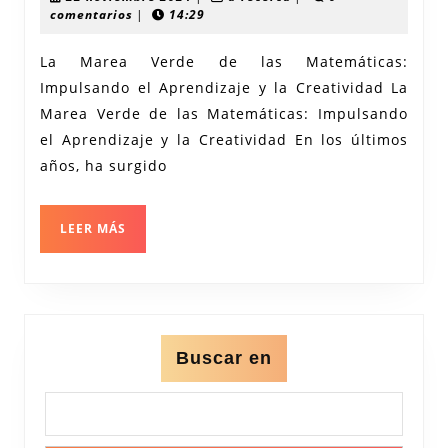
de
noviembre
recerca
comentarios
|
14:29
2024
la
La Marea Verde de las Matemáticas:
Marea
Impulsando el Aprendizaje y la Creatividad La
Verde:
Marea Verde de las Matemáticas: Impulsando
Innovando
el Aprendizaje y la Creatividad En los últimos
en
años, ha surgido
la
Enseñanza
LEER
LEER MÁS
MÁS
de
las
Matemáticas
Buscar en