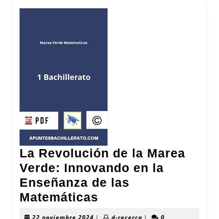
La Revolución de la Marea
Verde: Innovando en la
Enseñanza de las
La
Matemáticas
Revolución
22
d-
22 noviembre 2024
|
d-recerca
|
0