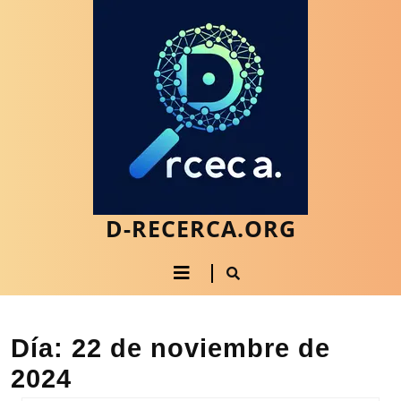
Saltar
al
contenido
Saltar
al
contenido
D-RECERCA.ORG
Botón
de
apertura
Día:
22 de noviembre de
2024