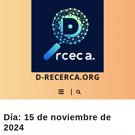
Saltar
al
contenido
Saltar
al
contenido
D-RECERCA.ORG
Botón
de
apertura
Día:
15 de noviembre de
2024