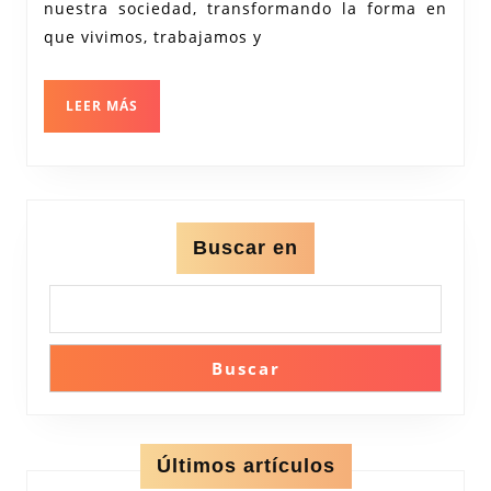
Digitales
nuestra sociedad, transformando la forma en
en
que vivimos, trabajamos y
la
Sociedad
LEER
LEER MÁS
MÁS
Actual
Buscar en
Buscar
Últimos artículos