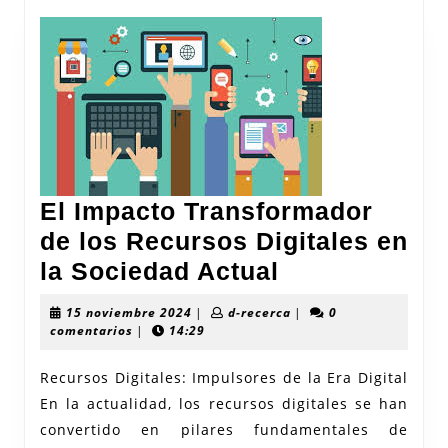
El Impacto Transformador
de los Recursos Digitales en
El
la Sociedad Actual
Impacto
15
d-
15 noviembre 2024
|
d-recerca
|
0
Transformad
noviembre
recerca
comentarios
|
14:29
2024
de
Recursos Digitales: Impulsores de la Era Digital
los
En la actualidad, los recursos digitales se han
Recursos
convertido en pilares fundamentales de