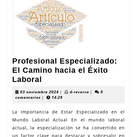
Profesional Especializado:
El Camino hacia el Éxito
Profesional
Laboral
Especializado:
03
d-
03 noviembre 2024
|
d-recerca
|
0
El
noviembre
recerca
comentarios
|
14:29
2024
Camino
La Importancia de Estar Especializado en el
hacia
Mundo Laboral Actual En el mundo laboral
el
actual, la especialización se ha convertido en
Éxito
un factor clave para destacar y sobresalir en