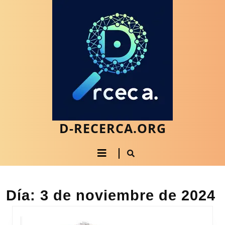
Saltar
al
contenido
Saltar
al
contenido
D-RECERCA.ORG
Botón
de
apertura
Día:
3 de noviembre de 2024