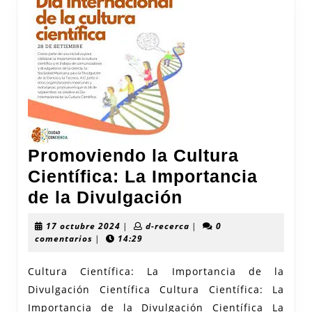
Promoviendo la Cultura
Científica: La Importancia
Promoviendo
de la Divulgación
la
17
d-
17 octubre 2024
|
d-recerca
|
0
Cultura
octubre
recerca
comentarios
|
14:29
2024
Científica:
Cultura Científica: La Importancia de la
La
Divulgación Científica Cultura Científica: La
Importancia
Importancia de la Divulgación Científica La