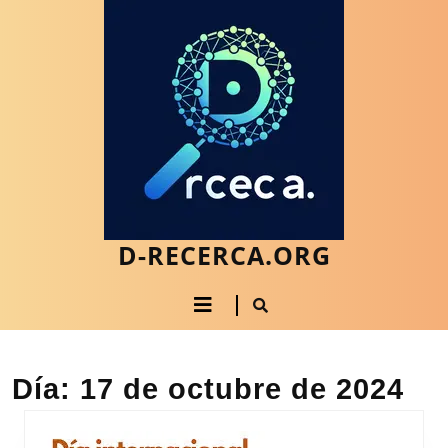
Saltar
al
contenido
Saltar
al
contenido
D-RECERCA.ORG
Botón
de
apertura
Día:
17 de octubre de 2024