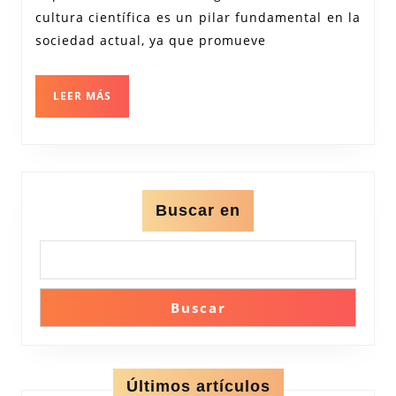
de
cultura científica es un pilar fundamental en la
la
sociedad actual, ya que promueve
Divulgación
LEER
LEER MÁS
MÁS
Buscar en
Buscar
Últimos artículos