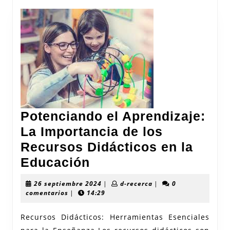
Potenciando el Aprendizaje:
La Importancia de los
Recursos Didácticos en la
Potenciando
Educación
el
26
d-
26 septiembre 2024
|
d-recerca
|
0
Aprendizaje:
septiembre
recerca
comentarios
|
14:29
2024
La
Recursos Didácticos: Herramientas Esenciales
Importancia