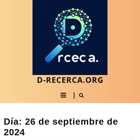
Saltar
al
contenido
Saltar
al
contenido
D-RECERCA.ORG
Botón
de
apertura
Día:
26 de septiembre de
2024