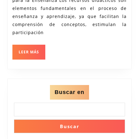
para la Enseñanza Los recursos didácticos son
de
elementos fundamentales en el proceso de
los
enseñanza y aprendizaje, ya que facilitan la
Recursos
comprensión de conceptos, estimulan la
Didácticos
participación
en
la
LEER
LEER MÁS
MÁS
Educación
Buscar en
Buscar