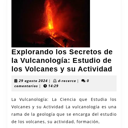
Explorando los Secretos de
la Vulcanología: Estudio de
Exp
los Volcanes y su Actividad
los
29
d-
29 agosto 2024
|
d-recerca
|
0
Sec
agosto
recerca
comentarios
|
14:29
2024
de
La Vulcanología: La Ciencia que Estudia los
la
Volcanes y su Actividad La vulcanología es una
Vulc
rama de la geología que se encarga del estudio
Estu
de los volcanes, su actividad, formación,