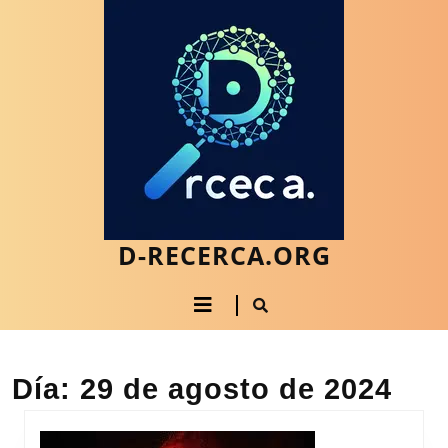
Saltar
al
contenido
Saltar
al
contenido
D-RECERCA.ORG
Botón
de
apertura
Día:
29 de agosto de 2024