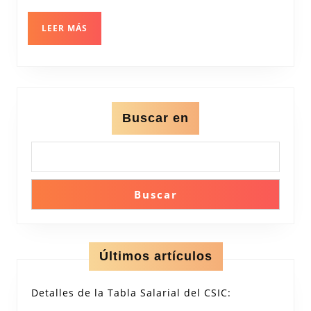
de
los
LEER
LEER MÁS
Vol
MÁS
y
su
Acti
Buscar en
Buscar
Últimos artículos
Detalles de la Tabla Salarial del CSIC: