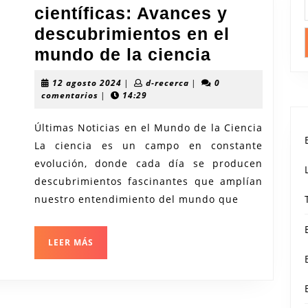
científicas: Avances y
descubrimientos en el
Últimas
mundo de la ciencia
noticias
12
d-
12 agosto 2024
|
d-recerca
|
0
científicas:
agosto
recerca
comentarios
|
14:29
2024
Avances
Últimas Noticias en el Mundo de la Ciencia
y
La ciencia es un campo en constante
descubrim
evolución, donde cada día se producen
en
descubrimientos fascinantes que amplían
el
nuestro entendimiento del mundo que
mundo
de
LEER
LEER MÁS
MÁS
la
ciencia