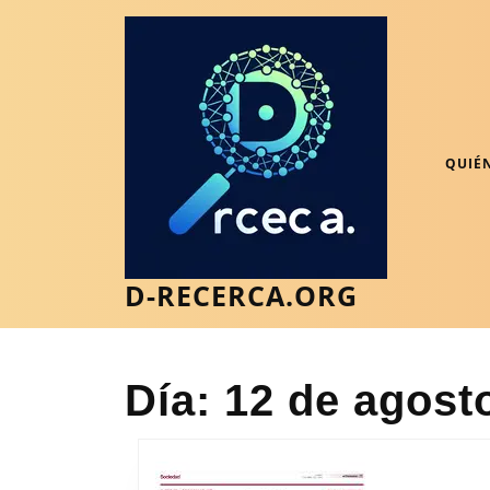
Saltar
al
contenido
Saltar
al
contenido
QUIÉ
D-RECERCA.ORG
Día:
12 de agost