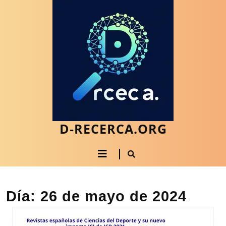
Saltar
al
contenido
Saltar
al
contenido
D-RECERCA.ORG
Botón
de
apertura
Día:
26 de mayo de 2024