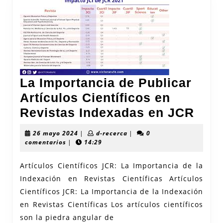
La Importancia de Publicar
Artículos Científicos en
La
Revistas Indexadas en JCR
Impo
26
d-
26 mayo 2024
|
d-recerca
|
0
de
mayo
recerca
comentarios
|
14:29
2024
Publ
Artículos Científicos JCR: La Importancia de la
Artí
Indexación en Revistas Científicas Artículos
Cien
Científicos JCR: La Importancia de la Indexación
en
en Revistas Científicas Los artículos científicos
Revi
son la piedra angular de