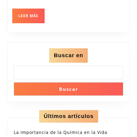
Inde
en
LEER
LEER MÁS
MÁS
JCR
Buscar en
Buscar
Últimos artículos
La Importancia de la Química en la Vida