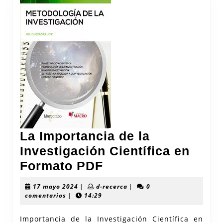
La Importancia de la
Investigación Científica en
La
Formato PDF
Importancia
17
d-
17 mayo 2024
|
d-recerca
|
0
de
mayo
recerca
comentarios
|
14:29
2024
la
Importancia de la Investigación Científica en