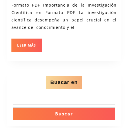
Investigación
Formato PDF Importancia de la Investigación
Científica
Científica en Formato PDF La investigación
en
científica desempeña un papel crucial en el
Formato
avance del conocimiento y el
PDF
LEER
LEER MÁS
MÁS
Buscar en
Buscar