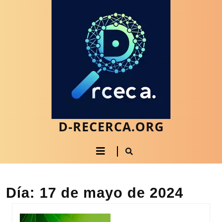
Saltar
al
contenido
Saltar
al
contenido
D-RECERCA.ORG
Botón
de
apertura
Día:
17 de mayo de 2024