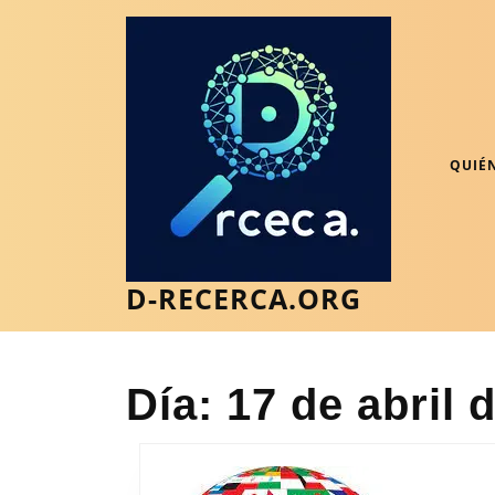
Saltar
al
contenido
Saltar
al
contenido
QUIÉ
D-RECERCA.ORG
Día:
17 de abril 