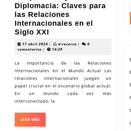
Diplomacia: Claves para
las Relaciones
Internacionales en el
Cooperación
Siglo XXI
y
17
d-
17 abril 2024
|
d-recerca
|
0
Diplomacia:
abril
recerca
comentarios
|
14:29
2024
Claves
La Importancia de las Relaciones
para
Internacionales en el Mundo Actual Las
las
relaciones internacionales juegan un
Relaciones
papel crucial en el escenario global actual.
Internacionales
En un mundo cada vez más
en
interconectado, la
el
Siglo
LEER
LEER MÁS
MÁS
XXI