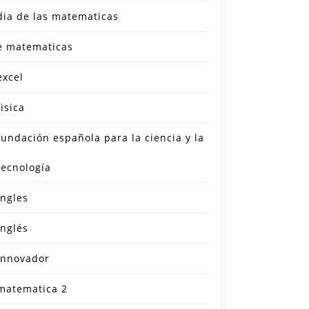
dia de las matematicas
e matematicas
excel
fisica
fundación española para la ciencia y la
tecnología
ingles
inglés
innovador
matematica 2