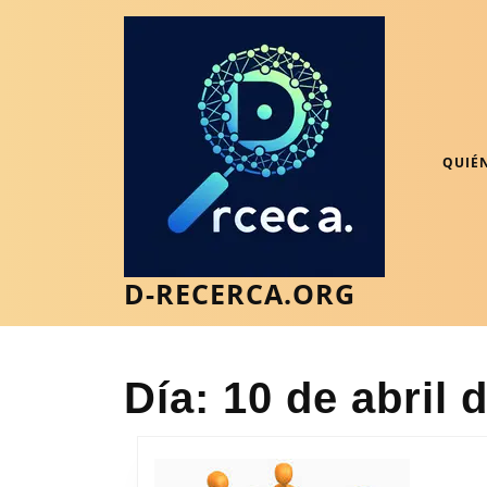
Saltar
al
contenido
Saltar
al
contenido
QUIÉ
D-RECERCA.ORG
Día:
10 de abril 