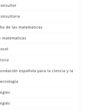
consultor
consultoria
dia de las matematicas
e matematicas
excel
fisica
fundación española para la ciencia y la
tecnología
ingles
inglés