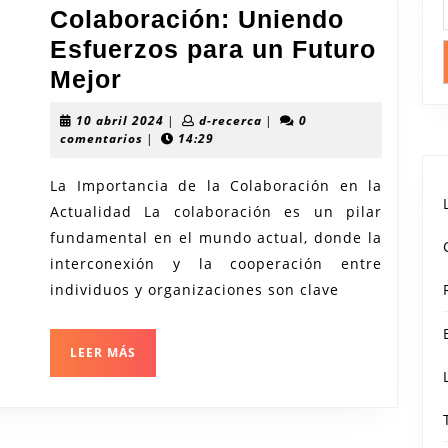
Colaboración: Uniendo
Esfuerzos para un Futuro
Fomentando
Mejor
la
10
d-
10 abril 2024
|
d-recerca
|
0
Colaboración:
abril
recerca
comentarios
|
14:29
2024
Uniendo
La Importancia de la Colaboración en la
Esfuerzos
Actualidad La colaboración es un pilar
para
fundamental en el mundo actual, donde la
un
interconexión y la cooperación entre
Futuro
individuos y organizaciones son clave
Mejor
LEER
LEER MÁS
MÁS