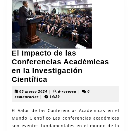
El Impacto de las
Conferencias Académicas
en la Investigación
El
Científica
Impacto
05
d-
05 marzo 2024
|
d-recerca
|
0
de
marzo
recerca
comentarios
|
14:29
2024
las
El Valor de las Conferencias Académicas en el
Conferencias
Mundo Científico Las conferencias académicas
Académicas
son eventos fundamentales en el mundo de la