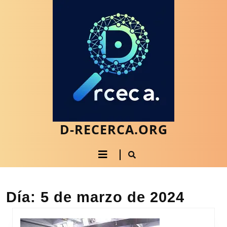
Saltar
al
contenido
Saltar
al
contenido
D-RECERCA.ORG
Botón
de
apertura
Día:
5 de marzo de 2024