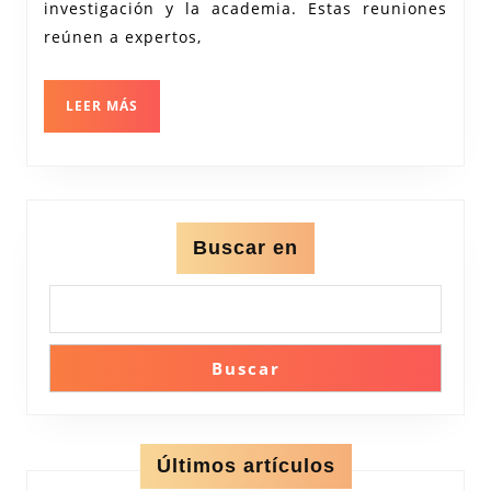
en
investigación y la academia. Estas reuniones
la
reúnen a expertos,
Investigación
Científica
LEER
LEER MÁS
MÁS
Buscar en
Buscar
Últimos artículos