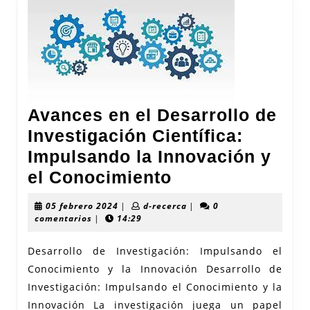
Avances en el Desarrollo de
Investigación Científica:
Impulsando la Innovación y
Avances
el Conocimiento
en
05
d-
05 febrero 2024
|
d-recerca
|
0
el
febrero
recerca
comentarios
|
14:29
2024
Desarrollo
Desarrollo de Investigación: Impulsando el
de
Conocimiento y la Innovación Desarrollo de
Investigación
Investigación: Impulsando el Conocimiento y la
Científica:
Innovación La investigación juega un papel