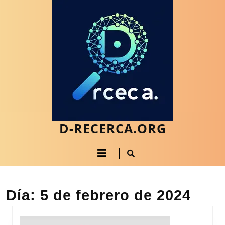
Saltar
al
contenido
Saltar
al
contenido
D-RECERCA.ORG
Botón
de
apertura
Día:
5 de febrero de 2024