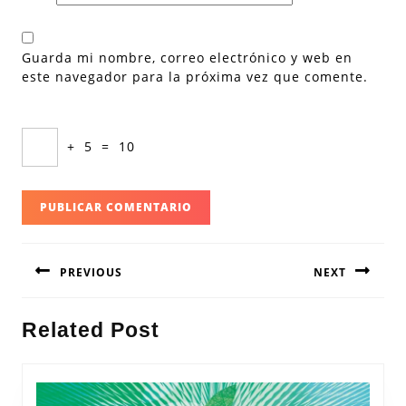
Guarda mi nombre, correo electrónico y web en
este navegador para la próxima vez que comente.
+
5
=
10
Navegación
PREVIOUS
NEXT
de
entradas
Entrada
Siguiente
Related Post
anterior:
entrada: