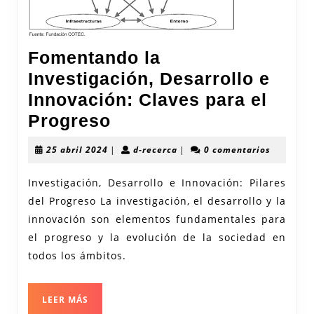
Fomentando la
Investigación, Desarrollo e
Innovación: Claves para el
Fomentando
Progreso
la
25
d-
25 abril 2024
|
d-recerca
|
0 comentarios
Investigación,
abril
recerca
2024
Desarrollo
Investigación, Desarrollo e Innovación: Pilares
del Progreso La investigación, el desarrollo y la
e
innovación son elementos fundamentales para
Innovación:
el progreso y la evolución de la sociedad en
Claves
todos los ámbitos.
para
el
LEER
LEER MÁS
Progreso
MÁS