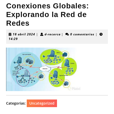
Conexiones Globales:
Explorando la Red de
Redes
18
d-
18 abril 2024
|
d-recerca
|
0 comentarios
|
abril
recerca
14:29
2024
Categorías:
Uncategorized