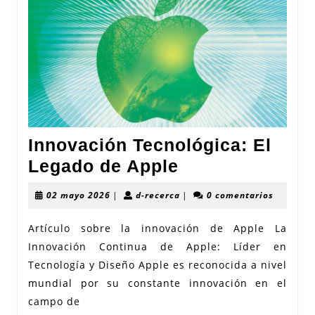
Innovación Tecnológica: El
Innovación
Legado de Apple
Tecnológica:
02
d-
02 mayo 2026
|
d-recerca
|
0 comentarios
El
mayo
recerca
2026
Legado
Artículo sobre la innovación de Apple La
Innovación Continua de Apple: Líder en
de
Tecnología y Diseño Apple es reconocida a nivel
Apple
mundial por su constante innovación en el
campo de