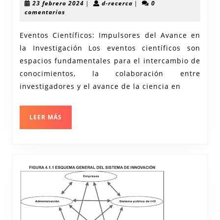
23
d-
23 febrero 2024
|
d-recerca
|
0
Oportunidades
febrero
recerca
comentarios
2024
de
Eventos Científicos: Impulsores del Avance en
Colaboración
la Investigación Los eventos científicos son
en
espacios fundamentales para el intercambio de
Eventos
conocimientos, la colaboración entre
Científicos
investigadores y el avance de la ciencia en
LEER
LEER MÁS
MÁS