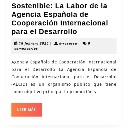
Sostenible: La Labor de la
Agencia Española de
Cooperación Internacional
Promoviendo
para el Desarrollo
el
18
d-
18 febrero 2025
|
d-recerca
|
0
Desarrollo
febrero
recerca
comentarios
2025
Sostenible:
Agencia Española de Cooperación Internacional
La
para el Desarrollo La Agencia Española de
Labor
Cooperación Internacional para el Desarrollo
de
(AECID) es un organismo público que tiene
la
como objetivo principal la promoción y
Agencia
Española
LEER
LEER MÁS
MÁS
de
Cooperación