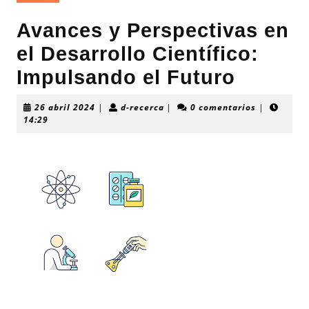
Avances y Perspectivas en
el Desarrollo Científico:
Impulsando el Futuro
26
d-
26 abril 2024
|
d-recerca
|
0 comentarios
|
abril
recerca
14:29
2024