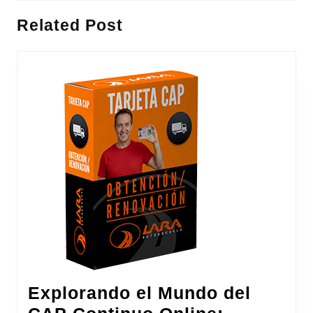
entradas
Entrada
Siguiente
Related Post
anterior:
entrada:
Explorando el Mundo del