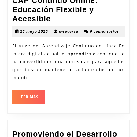
CAP Continuo Online:
Educación Flexible y
Explorando
Accesible
el
25
d-
25 mayo 2026
|
d-recerca
|
0 comentarios
Mundo
mayo
recerca
2026
del
El Auge del Aprendizaje Continuo en Línea En
la era digital actual, el aprendizaje continuo se
CAP
ha convertido en una necesidad para aquellos
Continuo
que buscan mantenerse actualizados en un
Online:
mundo
Educación
Flexible
LEER
LEER MÁS
y
MÁS
Accesible
Promoviendo el Desarrollo