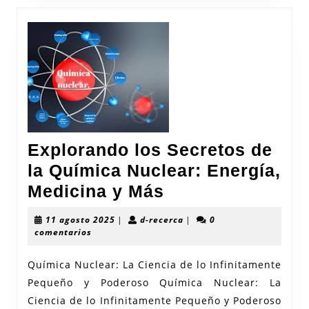
Internacional
para
el
Desarrollo
Explorando los Secretos de
la Química Nuclear: Energía,
Explorando
Medicina y Más
los
11
d-
11 agosto 2025
|
d-recerca
|
0
Secretos
agosto
recerca
comentarios
2025
de
Química Nuclear: La Ciencia de lo Infinitamente
la
Pequeño y Poderoso Química Nuclear: La
Química
Ciencia de lo Infinitamente Pequeño y Poderoso