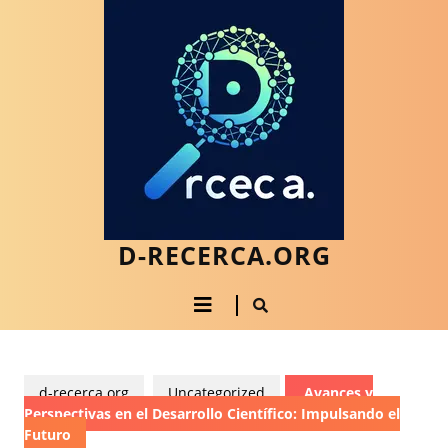
Saltar
al
contenido
Saltar
al
contenido
D-RECERCA.ORG
Botón
de
apertura
d-recerca.org
Uncategorized
Avances y
Perspectivas en el Desarrollo Científico: Impulsando el
Futuro