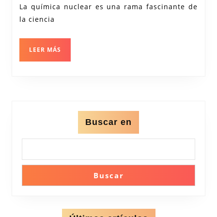
Nuclear:
La química nuclear es una rama fascinante de
Energía,
la ciencia
Medicina
y
LEER
LEER MÁS
MÁS
Más
Buscar en
Buscar