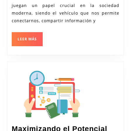
Comunicacione
juegan un papel crucial en la sociedad
en
moderna, siendo el vehículo que nos permite
la
conectarnos, compartir información y
Sociedad
Actual
LEER
LEER MÁS
MÁS
Maximizando el Potencial