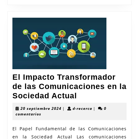
Sociedad
Actual
El Impacto Transformador
de las Comunicaciones en la
El
Sociedad Actual
Impacto
20
d-
20 septiembre 2024
|
d-recerca
|
0
Transformador
septiembre
recerca
comentarios
2024
de
El Papel Fundamental de las Comunicaciones
las
en la Sociedad Actual Las comunicaciones