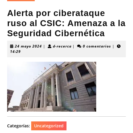
Alerta por ciberataque
ruso al CSIC: Amenaza a la
Seguridad Cibernética
24
d-
24 mayo 2024
|
d-recerca
|
0 comentarios
|
mayo
recerca
14:29
2024
Categorías:
Uncategorized