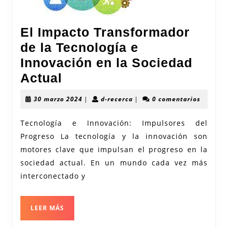
El Impacto Transformador
de la Tecnología e
Innovación en la Sociedad
El
Actual
Impacto
30
d-
30 marzo 2024
|
d-recerca
|
0 comentarios
Transformador
marzo
recerca
2024
de
Tecnología e Innovación: Impulsores del
Progreso La tecnología y la innovación son
la
motores clave que impulsan el progreso en la
Tecnología
sociedad actual. En un mundo cada vez más
e
interconectado y
Innovación
en
LEER
LEER MÁS
la
MÁS