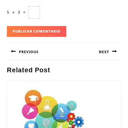
5
×
3
=
Navegación
PREVIOUS
NEXT
de
entradas
Entrada
Siguiente
Related Post
anterior:
entrada: