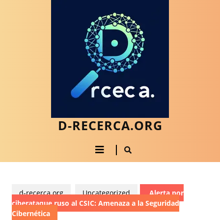
Saltar
al
contenido
Saltar
al
contenido
D-RECERCA.ORG
Botón
de
apertura
d-recerca.org
Uncategorized
Alerta por
ciberataque ruso al CSIC: Amenaza a la Seguridad
Cibernética