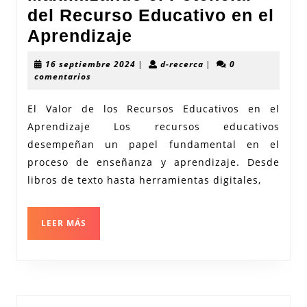
del Recurso Educativo en el
Maximizando
Aprendizaje
el
16
d-
16 septiembre 2024
|
d-recerca
|
0
Potencial
septiembre
recerca
comentarios
2024
del
El Valor de los Recursos Educativos en el
Recurso
Aprendizaje Los recursos educativos
Educativo
desempeñan un papel fundamental en el
en
proceso de enseñanza y aprendizaje. Desde
el
libros de texto hasta herramientas digitales,
Aprendizaje
LEER
LEER MÁS
MÁS