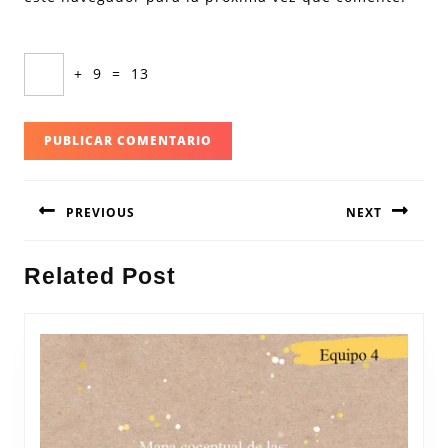
+
9
=
13
Navegación
PREVIOUS
NEXT
de
entradas
Entrada
Siguiente
Related Post
anterior:
entrada: