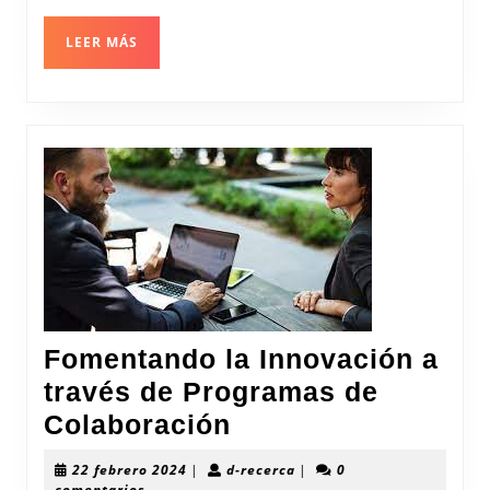
Inglés
en
LEER
LEER MÁS
la
MÁS
Investigaci
Global
Fomentando la Innovación a
través de Programas de
Fomentando
Colaboración
la
22
d-
22 febrero 2024
|
d-recerca
|
0
Innovación
febrero
recerca
comentarios