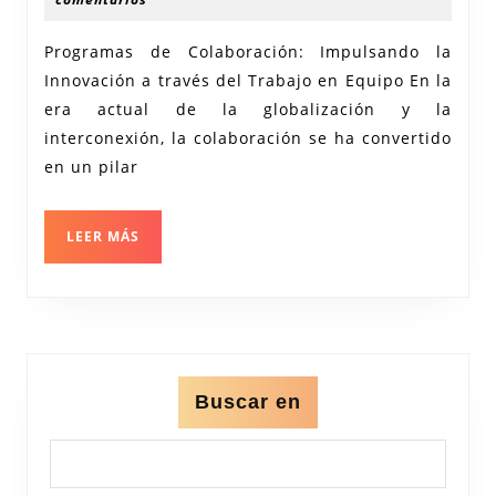
2024
a
Programas de Colaboración: Impulsando la
través
Innovación a través del Trabajo en Equipo En la
de
era actual de la globalización y la
Programas
interconexión, la colaboración se ha convertido
de
en un pilar
Colaboración
LEER
LEER MÁS
MÁS
Buscar en