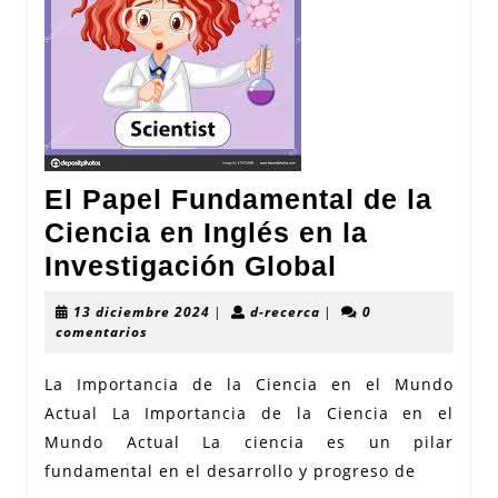
El Papel Fundamental de la
Ciencia en Inglés en la
El
Investigación Global
Papel
13
d-
13 diciembre 2024
|
d-recerca
|
0
Fundament
diciembre
recerca
comentarios
2024
de
La Importancia de la Ciencia en el Mundo
la
Actual La Importancia de la Ciencia en el
Ciencia
Mundo Actual La ciencia es un pilar
en
fundamental en el desarrollo y progreso de