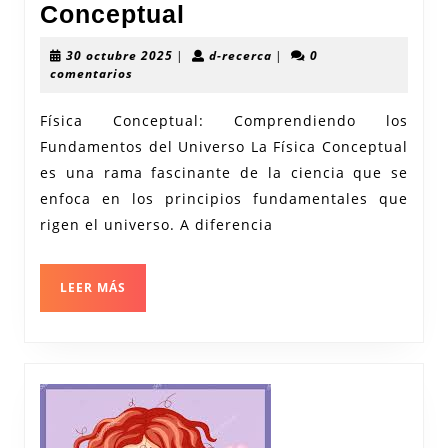
Explorando
Conceptual
las
30
d-
30 octubre 2025
|
d-recerca
|
0
Profundidades
octubre
recerca
comentarios
2025
de
Física Conceptual: Comprendiendo los
la
Fundamentos del Universo La Física Conceptual
Física
es una rama fascinante de la ciencia que se
Conceptual
enfoca en los principios fundamentales que
rigen el universo. A diferencia
LEER
LEER MÁS
MÁS