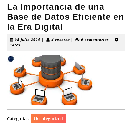
La Importancia de una
Base de Datos Eficiente en
la Era Digital
08
d-
08 julio 2024
|
d-recerca
|
0 comentarios
|
julio
recerca
14:29
2024
Categorías:
Uncategorized