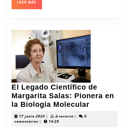
Actual
LEER
LEER MÁS
MÁS
El Legado Científico de
Margarita Salas: Pionera en
El
la Biología Molecular
Legado
17
d-
17 junio 2024
|
d-recerca
|
0
Científico
junio
recerca
comentarios
|
14:29
2024