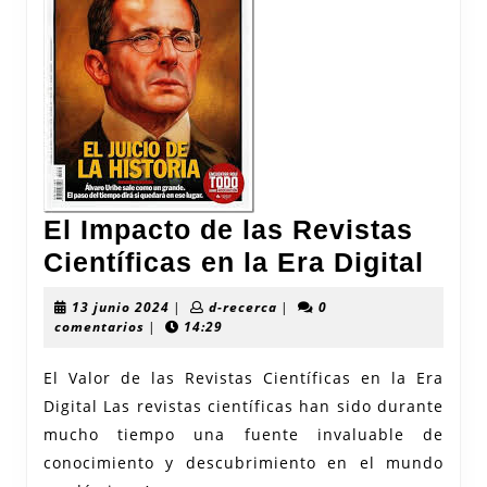
El Impacto de las Revistas
El
Científicas en la Era Digital
Impa
13
d-
13 junio 2024
|
d-recerca
|
0
de
junio
recerca
comentarios
|
14:29
2024
las
El Valor de las Revistas Científicas en la Era
Revi
Digital Las revistas científicas han sido durante
Cien
mucho tiempo una fuente invaluable de
en
conocimiento y descubrimiento en el mundo