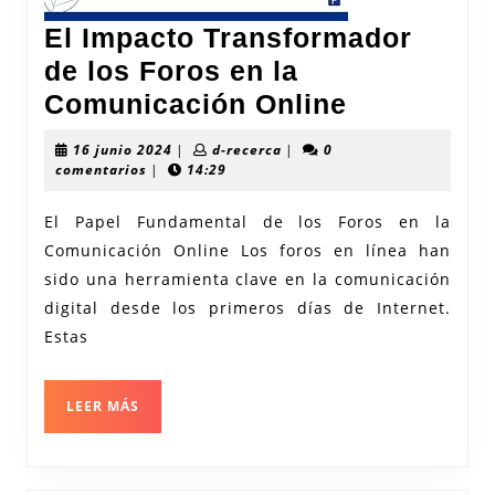
El Impacto Transformador
de los Foros en la
El
Comunicación Online
Impacto
16
d-
16 junio 2024
|
d-recerca
|
0
Transform
junio
recerca
comentarios
|
14:29
2024
de
El Papel Fundamental de los Foros en la
los
Comunicación Online Los foros en línea han
Foros
sido una herramienta clave en la comunicación
en
digital desde los primeros días de Internet.
la
Estas
Comunica
Online
LEER
LEER MÁS
MÁS