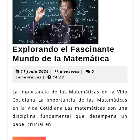
Explorando el Fascinante
Explor
Mundo de la Matemática
el
11
d-
11 junio 2024
|
d-recerca
|
0
Fascina
junio
recerca
comentarios
|
14:29
2024
Mundo
La Importancia de las Matemáticas en la Vida
de
Cotidiana La Importancia de las Matemáticas
la
en la Vida Cotidiana Las matemáticas son una
Matemá
disciplina fundamental que desempeña un
papel crucial en