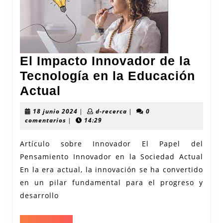
Vida
El Impacto Innovador de la
Tecnología en la Educación
El
Actual
Impacto
18
d-
18 junio 2024
|
d-recerca
|
0
Innovador
junio
recerca
comentarios
|
14:29
2024
de
Artículo sobre Innovador El Papel del
la
Pensamiento Innovador en la Sociedad Actual
Tecnología
En la era actual, la innovación se ha convertido
en
en un pilar fundamental para el progreso y
la
desarrollo
Educación