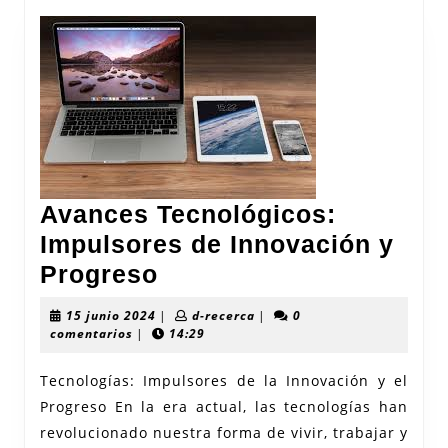
Avances Tecnológicos:
Impulsores de Innovación y
Avances
Progreso
Tecnológicos:
15
d-
15 junio 2024
|
d-recerca
|
0
Impulsores
junio
recerca
comentarios
|
14:29
2024
de
Tecnologías: Impulsores de la Innovación y el
Innovación
Progreso En la era actual, las tecnologías han
y
revolucionado nuestra forma de vivir, trabajar y