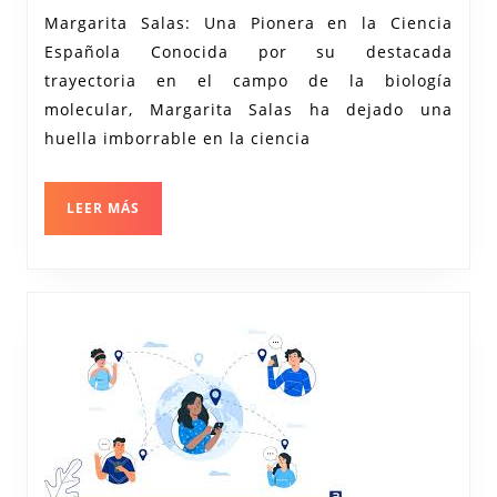
de
Margarita Salas: Una Pionera en la Ciencia
Margarita
Española Conocida por su destacada
Salas:
trayectoria en el campo de la biología
Pionera
molecular, Margarita Salas ha dejado una
en
huella imborrable en la ciencia
la
Biología
LEER
LEER MÁS
MÁS
Molecular