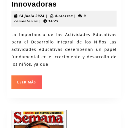
Potenciando
Innovadoras
el
14
d-
14 junio 2024
|
d-recerca
|
0
Desarrollo
junio
recerca
comentarios
|
14:29
2024
Infantil
La Importancia de las Actividades Educativas
a
para el Desarrollo Integral de los Niños Las
través
actividades educativas desempeñan un papel
de
fundamental en el crecimiento y desarrollo de
Actividades
los niños, ya que
Educativas
Innovadoras
LEER
LEER MÁS
MÁS