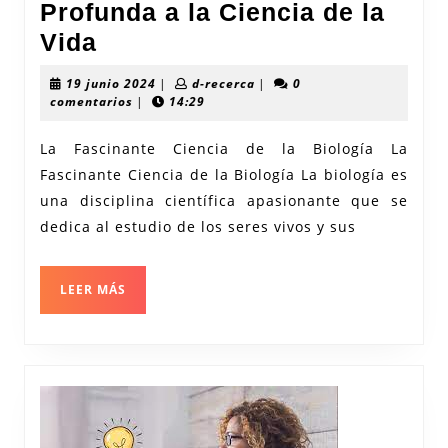
Profunda a la Ciencia de la
Explorando
Vida
los
19
d-
19 junio 2024
|
d-recerca
|
0
Secretos
junio
recerca
comentarios
|
14:29
2024
de
La Fascinante Ciencia de la Biología La
la
Fascinante Ciencia de la Biología La biología es
Biología:
una disciplina científica apasionante que se
Una
dedica al estudio de los seres vivos y sus
Mirada
Profunda
LEER
LEER MÁS
a
MÁS
la
Ciencia
de
la