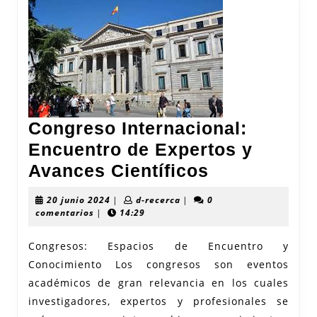
Congreso Internacional:
Encuentro de Expertos y
Congreso
Avances Científicos
Internaciona
20
d-
20 junio 2024
|
d-recerca
|
0
Encuentro
junio
recerca
comentarios
|
14:29
2024
de
Congresos: Espacios de Encuentro y
Expertos
Conocimiento Los congresos son eventos
y
académicos de gran relevancia en los cuales
Avances
investigadores, expertos y profesionales se