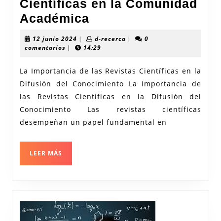
Científicas en la Comunidad
El
Académica
Impacto
12
d-
12 junio 2024
|
d-recerca
|
0
de
junio
recerca
comentarios
|
14:29
2024
las
La Importancia de las Revistas Científicas en la
Revistas
Difusión del Conocimiento La Importancia de
Científicas
las Revistas Científicas en la Difusión del
en
Conocimiento Las revistas científicas
la
desempeñan un papel fundamental en
Comunidad
Académica
LEER
LEER MÁS
MÁS