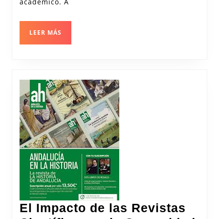
la
académico. A
Era
Digi
LEER
LEER MÁS
MÁS
El Impacto de las Revistas